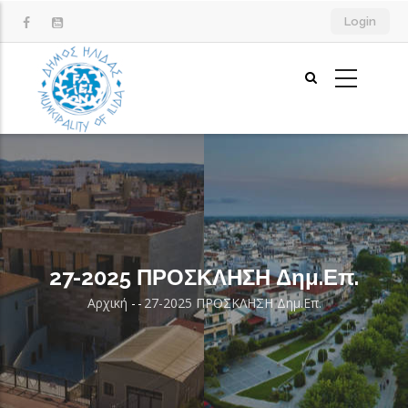
Παράκαμψη
Login
προς
το
κυρίως
περιεχόμενο
27-2025 ΠΡΟΣΚΛΗΣΗ Δημ.Επ.
Αρχική
-
-
27-2025 ΠΡΟΣΚΛΗΣΗ Δημ.Επ.
Breadcrumb