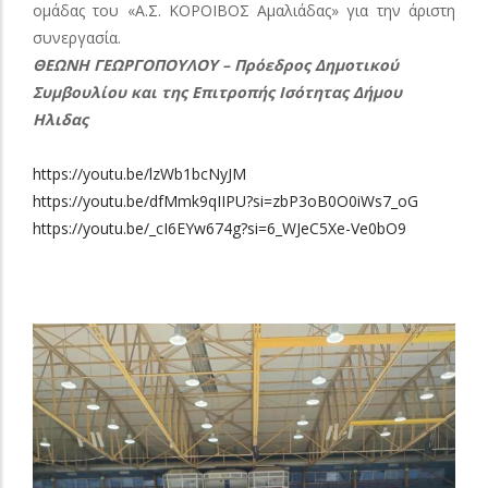
ομάδας του «Α.Σ. ΚΟΡΟΙΒΟΣ Αμαλιάδας» για την άριστη
συνεργασία.
ΘΕΩΝΗ ΓΕΩΡΓΟΠΟΥΛΟΥ – Πρόεδρος Δημοτικού
Συμβουλίου και της Επιτροπής Ισότητας Δήμου
Ηλιδας
https://youtu.be/lzWb1bcNyJM
https://youtu.be/dfMmk9qIIPU?si=zbP3oB0O0iWs7_oG
https://youtu.be/_cI6EYw674g?si=6_WJeC5Xe-Ve0bO9