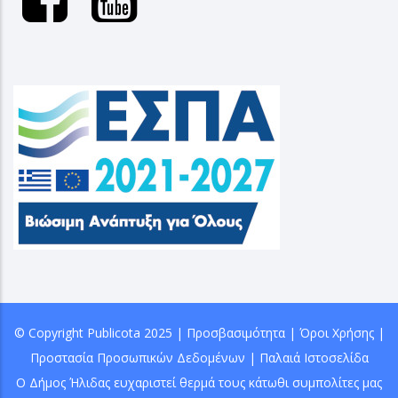
© Copyright
Publicota
2025 |
Προσβασιμότητα
|
Όροι Χρήσης
|
Προστασία Προσωπικών Δεδομένων
|
Παλαιά Ιστοσελίδα
Ο Δήμος Ήλιδας ευχαριστεί θερμά τους κάτωθι συμπολίτες μας