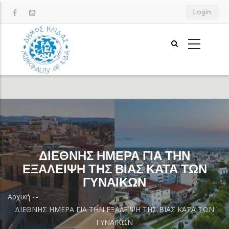
Παράκαμψη
Login
προς
το
κυρίως
περιεχόμενο
ΔΙΕΘΝΗΣ ΗΜΕΡΑ ΓΙΑ ΤΗΝ
ΕΞΑΛΕΙΨΗ ΤΗΣ ΒΙΑΣ ΚΑΤΑ ΤΩΝ
ΓΥΝΑΙΚΩΝ
Αρχική
-
-
Breadcrumb
ΔΙΕΘΝΗΣ ΗΜΕΡΑ ΓΙΑ ΤΗΝ ΕΞΑΛΕΙΨΗ ΤΗΣ ΒΙΑΣ ΚΑΤΑ ΤΩΝ
ΓΥΝΑΙΚΩΝ