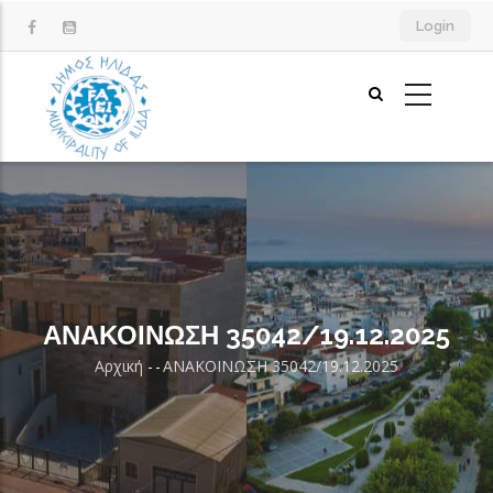
Παράκαμψη
Login
προς
το
κυρίως
περιεχόμενο
ΑΝΑΚΟΙΝΩΣΗ 35042/19.12.2025
Αρχική
-
-
ΑΝΑΚΟΙΝΩΣΗ 35042/19.12.2025
Breadcrumb