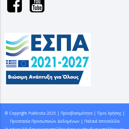
© Copyright
Publicota
2025 |
Προσβασιμότητα
|
Όροι Χρήσης
|
Προστασία Προσωπικών Δεδομένων
|
Παλαιά Ιστοσελίδα