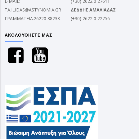
E-MAIL:
(+30) 2622 0 27611
TA.ILIDAS@ASTYNOMIA.GR
ΔΕΔΔΗΕ ΑΜΑΛΙΑΔΑΣ
ΓΡΑΜΜΑΤΕΙΑ:26220 38233
(+30) 2622 0 22756
ΑΚΟΛΟΥΘΗΣΤΕ ΜΑΣ