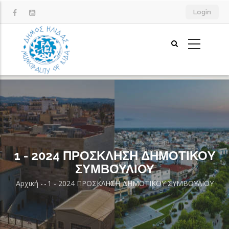
Παράκαμψη
Login
προς
το
κυρίως
περιεχόμενο
1 - 2024 ΠΡΟΣΚΛΗΣΗ ΔΗΜΟΤΙΚΟY
ΣΥΜΒΟΥΛΙOY
Αρχική
-
-
1 - 2024 ΠΡΟΣΚΛΗΣΗ ΔΗΜΟΤΙΚΟY ΣΥΜΒΟΥΛΙOY
Breadcrumb