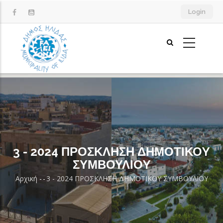
Παράκαμψη
Login
προς
το
κυρίως
περιεχόμενο
3 - 2024 ΠΡΟΣΚΛΗΣΗ ΔΗΜΟΤΙΚΟY
ΣΥΜΒΟΥΛΙΟY
Αρχική
-
-
3 - 2024 ΠΡΟΣΚΛΗΣΗ ΔΗΜΟΤΙΚΟY ΣΥΜΒΟΥΛΙΟY
Breadcrumb