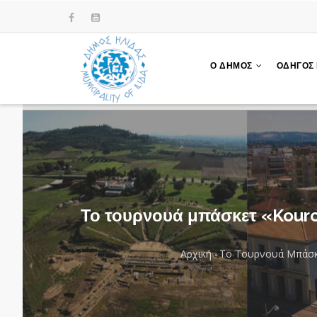
Παράκαμψη
προς
το
κυρίως
Ο ΔΗΜΟΣ
ΟΔΗΓΟΣ
περιεχόμενο
Το τουρνουά μπάσκετ «Kourou
Αρχική
-
Το Τουρνουά Μπάσκε
Breadcrumb