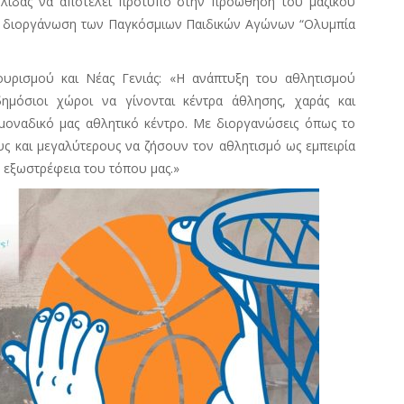
 Ήλιδας να αποτελεί πρότυπο στην προώθηση του μαζικού
λης διοργάνωση των Παγκόσμιων Παιδικών Αγώνων “Ολυμπία
ουρισμού και Νέας Γενιάς: «Η ανάπτυξη του αθλητισμού
δημόσιοι χώροι να γίνονται κέντρα άθλησης, χαράς και
 μοναδικό μας αθλητικό κέντρο. Με διοργανώσεις όπως το
υς και μεγαλύτερους να ζήσουν τον αθλητισμό ως εμπειρία
ν εξωστρέφεια του τόπου μας.»