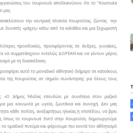
οργανώσεις του τουρνουά αποδεικνύουν ότι το “Kourouta
ο μας.
ατακλύσουν την κεντρική πλατεία Κουρούτας, ζώντας
την
με δυνατές «μάχες» κάτω από τα καλάθια και μια ξεχωριστή
λύτερες προσδοκίες, προσφέροντας σε άνδρες, γυναίκες,
ητα να συμμετάσχουν εντελώς ΔΩΡΕΑΝ και να γίνουν μέρος
ισμό με τη διασκέδαση.
 προσφέρει αυτό το μοναδικό αθλητικό διήμερο σε κατοίκους
αλία της Κουρούτας σε σημείο συνάντησης για όλους τους
: «Ο Δήμος Ήλιδας επενδύει με συνέπεια στον μαζικό
για μια κοινωνία με υγεία, ζωντάνια και συνοχή. Δεν μας
ητα κάθε πολίτη, ανεξαρτήτως ηλικίας ή επιπέδου, να βρει
εις όπως το τουρνουά 3on3 στην Κουρούτα, δημιουργούμε
ε το ομαδικό πνεύμα και φέρνουμε πιο κοντά τον αθλητισμό