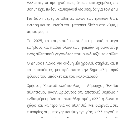
Άλλωστε, οι προηγούμενες άκρως επιτυχημένες δι
3on3” έχει πλέον καθιερωθεί ως θεσμός για τον Δήμ
Για δύο ημέρες οι αθλητές όλων των ηλικιών θα κ
ένταση και τη μαγεία του μπάσκετ δίπλα στο κύμα, 
ατμόσφαιρα.
Το 2025, το τουρνουά επιστρέφει με ακόμα μεγα
εφήβους και παιδιά όλων των ηλικιών τη δυνατότ
ενός αθλητικού γεγονότος που συνδυάζει τον αθλητ
Ο Δήμος Ήλιδας, για ακόμη μία χρονιά, στηρίζει και
και επισκέπτες, μετατρέποντας την δημοφιλή παρ
φίλους του μπάσκετ και του καλοκαιριού.
Χρήστος Χριστοδουλόπουλος – Δήμαρχος Ήλιδας
αθλητισμό, αναγνωρίζοντας ότι αποτελεί θεμέλιο 
ενδιαφέρει μόνο ο πρωταθλητισμός, αλλά η δυνατότ
χώρο και κίνητρο για να αθληθεί. Με διοργανώσ
ευκαιρίες συμμετοχής και ψυχαγωγίας, καλλιεργούμ