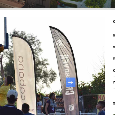
Δ
Κ
Υ