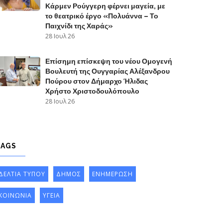
Κάρμεν Ρούγγερη φέρνει μαγεία, με
το θεατρικό έργο «Πολυάννα – Το
Παιχνίδι της Χαράς»
28 Ιουλ 26
Επίσημη επίσκεψη του νέου Ομογενή
Βουλευτή της Ουγγαρίας Αλέξανδρου
Πούρου στον Δήμαρχο Ήλιδας
Χρήστο Χριστοδουλόπουλο
28 Ιουλ 26
TAGS
ΔΕΛΤΙΑ ΤΥΠΟΥ
ΔΗΜΟΣ
ΕΝΗΜΕΡΩΣΗ
ΚΟΙΝΩΝΙΑ
ΥΓΕΙΑ