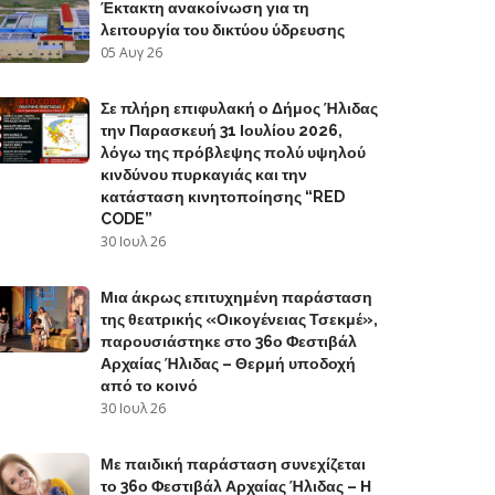
Έκτακτη ανακοίνωση για τη
λειτουργία του δικτύου ύδρευσης
05 Αυγ 26
Σε πλήρη επιφυλακή ο Δήμος Ήλιδας
την Παρασκευή 31 Ιουλίου 2026,
λόγω της πρόβλεψης πολύ υψηλού
κινδύνου πυρκαγιάς και την
κατάσταση κινητοποίησης “RED
CODE”
30 Ιουλ 26
Μια άκρως επιτυχημένη παράσταση
της θεατρικής «Οικογένειας Τσεκμέ»,
παρουσιάστηκε στο 36ο Φεστιβάλ
Αρχαίας Ήλιδας – Θερμή υποδοχή
από το κοινό
30 Ιουλ 26
Με παιδική παράσταση συνεχίζεται
το 36ο Φεστιβάλ Αρχαίας Ήλιδας – Η