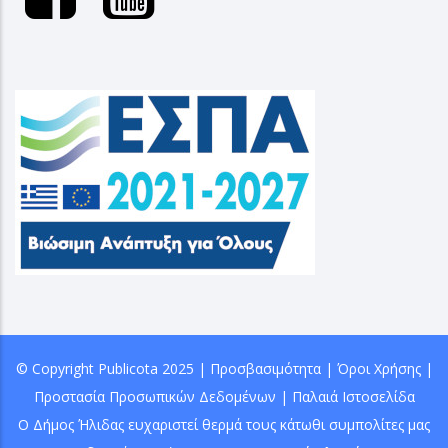
© Copyright
Publicota
2025 |
Προσβασιμότητα
|
Όροι Χρήσης
|
Προστασία Προσωπικών Δεδομένων
|
Παλαιά Ιστοσελίδα
Ο Δήμος Ήλιδας ευχαριστεί θερμά τους κάτωθι συμπολίτες μας