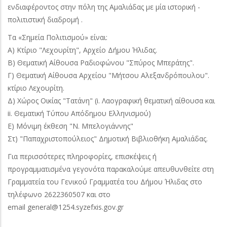
ενδιαφέροντος στην πόλη της Αμαλιάδας με μία ιστορική -
πολιτιστική διαδρομή .
Τα «Σημεία Πολιτισμού» είναι:
Α) Κτίριο "Λεχουρίτη", Αρχείο Δήμου Ήλιδας.
Β) Θεματική Αίθουσα Ραδιοφώνου "Σπύρος Μπεράτης".
Γ) Θεματική Αίθουσα Αρχείου "Μήτσου Αλεξανδρόπουλου".
κτίριο Λεχουρίτη.
Δ) Χώρος Οικίας "Τατάνη" (i. Λαογραφική θεματική αίθουσα και
ii. Θεματική Τύπου Απόδημου Ελληνισμού)
Ε) Μόνιμη έκθεση "Ν. Μπελογιάννης"
Στ) "Παπαχριστοπούλειος" Δημοτική Βιβλιοθήκη Αμαλιάδας.
Για περισσότερες πληροφορίες, επισκέψεις ή
προγραμματισμένα γεγονότα παρακαλούμε απευθυνθείτε στη
Γραμματεία του Γενικού Γραμματέα του Δήμου Ήλιδας στο
τηλέφωνο 2622360507 και στο
email general@1254.syzefxis.gov.gr