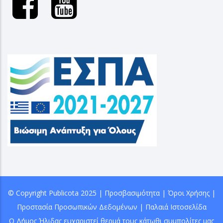
© Copyright
Publicota
2025 |
Προσβασιμότητα
|
Όροι Χρήσης
|
Προστασία Προσωπικών Δεδομένων
|
Παλαιά Ιστοσελίδα
Ο Δήμος Ήλιδας ευχαριστεί θερμά τους κάτωθι συμπολίτες μας