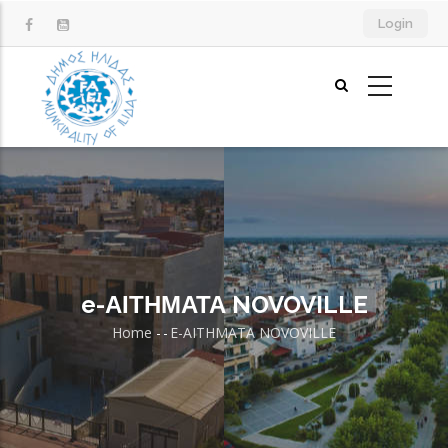
Skip
Login
to
main
content
e-ΑΙΤΗΜΑΤΑ NOVOVILLE
Home
-
-
E-ΑΙΤΗΜΑΤΑ NOVOVILLE
Breadcrumb