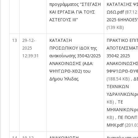
προγράμματος "ΣΤΕΓΑΣΗ
ΚΑΤΑΤΑΞΗΣ Ψ
ΚΑΙ ΕΡΓΑΣΙΑ ΓΙΑ ΤΟΥΣ
Ω6Ω.pdf
(87.12
ΑΣΤΕΓΟΥΣ ΙΙΙ"
2025 6ΗΗΛΟΕ5Υ
(139 KB)
13
29-12-
ΚΑΤΑΤΑΞΗ
ΠΡΑΚΤΙΚΟ ΕΠ
2025
ΠΡΟΣΩΠΙΚΟΥ ΙΔΟΧ της
ΑΠΟΤΕΛΕΣΜΑ
12:39:31
ανακοίνωσης 35042/2025
35042 2025
ΑΝΑΚΟΙΝΩΣΗΣ (ΑΔΑ:
ΑΝΑΚΟΙΝΩΣΗΣ
ΨΗΥΓΩΡΘ-ΧΘ2) του
9ΦΨ1ΩΡΘ-ΘΥΦ
Δήμου Ήλιδας.
(188.54 KB)
,
Δ
ΤΕΧΝΙΚΩΝ
ΥΔΡΑΥΛΙΚΩΝ.p
KB)
,
ΤΕ
ΜΗΧΑΝΙΚΩΝ.p
KB)
,
ΠΕ ΠΟΛΙ
ΜΗΧ.pdf
(201.0
14
19-12-
ΑΝΑΚΟΙΝΩΣΗ
Ανακοίνωση για