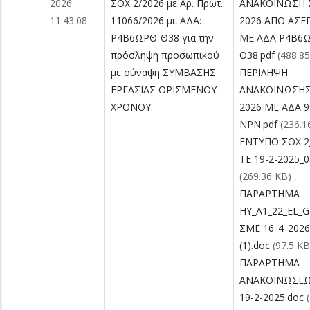
2026
ΣΟΧ 2/2026 με Αρ. Πρωτ.:
ΑΝΑΚΟΙΝΩΣΗ 
11:43:08
11066/2026 με ΑΔΑ:
2026 ΑΠΟ ΑΣΕ
Ρ4Β6ΩΡΘ-Θ38 για την
ΜΕ ΑΔΑ Ρ4Β6
πρόσληψη προσωπικού
Θ38.pdf
(488.8
με σύναψη ΣΥΜΒΑΣΗΣ
ΠΕΡΙΛΗΨΗ
ΕΡΓΑΣΙΑΣ ΟΡΙΣΜΕΝΟΥ
ΑΝΑΚΟΙΝΩΣΗΣ
ΧΡΟΝΟΥ.
2026 ΜΕ ΑΔΑ 
ΝΡΝ.pdf
(236.1
ΕΝΤΥΠΟ ΣΟΧ 2
ΤΕ 19-2-2025_0
(269.36 KB)
,
ΠΑΡΑΡΤΗΜΑ
ΗΥ_A1_22_EL_G
ΣΜΕ 16_4_2026
(1).doc
(97.5 KB
ΠΑΡΑΡΤΗΜΑ
ΑΝΑΚΟΙΝΩΣΕΩ
19-2-2025.doc