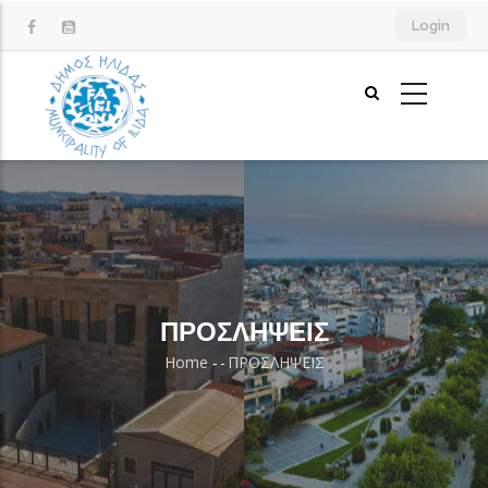
Skip
Login
to
main
content
ΠΡΟΣΛΗΨΕΙΣ
Home
-
-
ΠΡΟΣΛΗΨΕΙΣ
Breadcrumb