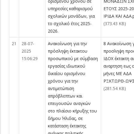
ορισμένου χρόνου σε
ΜΟΝΑΔΩΝ ΣΧ
υπηρεσίες καθαρισμού
ΕΤΟΥΣ 2025-2
σχολικών μονάδων, για
ΙΡΙΔΑ ΚΑΙ ΑΔΑ.
το σχολικό έτος 2025-
(373.43 KB)
2026.
21
28-07-
Ανακοίνωση για την
8 Ανακοίνωση γ
2025
πρόσληψη έκτακτου
προσληψη προ
15:06:29
προσωπικού με σύμβαση
ΙΔΟΧ έκτακτη α
εργασίας ιδιωτικού
αναρτηση εως 
δικαίου ορισμένου
μήνες ΜΕ ΑΔΑ
χρόνου για την
ΡΞΚΤΩΡΘ-ΩΨΣ
αντιμετώπιση
(281.54 KB)
απρόβλεπτων και
επειγουσών αναγκών
στο πλαίσιο κήρυξης του
δήμου Ήλιδας, σε
κατάσταση έκτακτης
ανάγκης πολιτικής