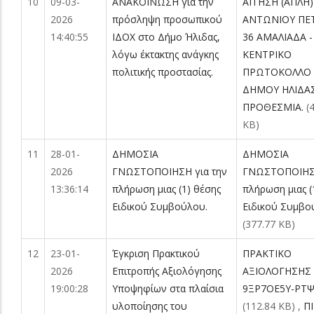
10
09-03-
ΑΝΑΚΟΙΝΩΣΗ για την
ΑΙΤΗΣΗ (ΑΠΛΗ)
2026
πρόσληψη προσωπικού
ΑΝΤΩΝΙΟΥ ΠΕ
14:40:55
ΙΔΟΧ στο Δήμο Ήλιδας,
36 ΑΜΑΛΙΑΔΑ -
λόγω έκτακτης ανάγκης
ΚΕΝΤΡΙΚΟ
πολιτικής προστασίας.
ΠΡΩΤΟΚΟΛΛΟ
ΔΗΜΟΥ ΗΛΙΔΑΣ
ΠΡΟΘΕΣΜΙΑ.
(
KB)
11
28-01-
ΔΗΜΟΣΙΑ
ΔΗΜΟΣΙΑ
2026
ΓΝΩΣΤΟΠΟΙΗΣΗ για την
ΓΝΩΣΤΟΠΟΙΗΣΗ
13:36:14
πλήρωση μιας (1) θέσης
πλήρωση μιας (
Ειδικού Συμβούλου.
Ειδικού Συμβο
(377.77 KB)
12
23-01-
Έγκριση Πρακτικού
ΠΡΑΚΤΙΚΟ
2026
Επιτροπής Αξιολόγησης
ΑΞΙΟΛΟΓΗΣΗΣ
19:00:28
Υποψηφίων στα πλαίσια
9ΞΡ7ΟΕ5Υ-ΡΤΨ
υλοποίησης του
(112.84 KB)
,
Π