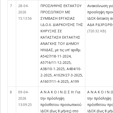
7
28-04-
ΠΡΟΣΛΗΨΗΣ ΕΚΤΑΚΤΟΥ
Ανακοίνωση για
2026
ΠΡΟΣΩΠΙΚΟΥ ΜΕ
προσληψη προ
15:13:56
ΣΥΜΒΑΣΗ ΕΡΓΑΣΙΑΣ
ΙΔΟΧ έκτακτη 
Ι.Δ.Ο.Χ. ΔΙΑΡΚΟΥΣΗΣ ΤΗΣ
ΑΔΑ ΡΔ3ΡΩΡΘ-
ΚΗΡΥΞΗΣ ΣΕ
(720.32 KB)
ΚΑΤΑΣΤΑΣΗ ΕΚΤΑΚΤΗΣ
ΑΝΑΓΚΗΣ ΤΟΥ ΔΗΜΟΥ
ΗΛΙΔΑΣ, με τις υπ’ αριθμ.
Α5427/18-11-2024,
Α5716/11-12-2025,
Α38/10-1-2025, Α484/10-
2-2025, Α1029/27-3-2025,
Α1607/11-4-2025, Α199
8
09-04-
Α Ν Α Κ Ο Ι Ν Ω Σ Η: Για
Α Ν Α Κ Ο Ι Ν Ω
2026
την πρόσληψη
την πρόσληψη
13:09:25
πρόσθετου προσωπικού
πρόσθετου πρ
ΙΔΟΧ (έως 8 μήνες) στο
ΙΔΟΧ (έως 8 μή