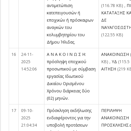
αντιμετώπιση
(116.78 KB)
,
Π
κατεπειγουσών ή
ΚΑΤΑΤΑΞΗΣ Κ
εποχικών ή πρόσκαιρων
ΔΕ
αναγκών του
ΝΑΥΑΓΟΣΩΣΤΗΣ
κολυμβητηρίου του
(122.55 KB)
Δήμου Ήλιδας.
16
24-11-
Α Ν Α Κ Ο Ι Ν Ω Σ Η:
ΑΝΑΚΟΙΝΩΣΗ
2025
πρόσληψη εποχικού
KB)
,
ΥΔ
(115.5
14:52:06
προσωπικού με σύμβαση
ΑΙΤΗΣΗ
(219 K
εργασίας Ιδιωτικού
Δικαίου Ορισμένου
Χρόνου διάρκειας δύο
(02) μηνών.
17
09-10-
Πρόσκληση εκδήλωσης
ΠΕΡΙΛΗΨΗ
2025
ενδιαφέροντος για την
ΑΝΑΚΟΙΝΩΣΗ
21:04:34
υποβολή προτάσεων
ΠΡΟΣΚΛΗΣΗΣ.