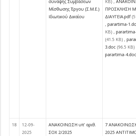
σύναψης Συμβάσεων
KB)
,
ΑΝΑΚΟΙ
Μίσθωσης Έργου (Σ.Μ.Ε.)
ΠΡΟΣΚΛΗΣΗ Μ
Ιδιωτικού Δικαίου
ΔΙΑΥΓΕΙΑ.pdf
(5
,
parartima-1.d
KB)
,
parartima
(41.5 KB)
,
para
3.doc
(96.5 KB)
parartima-4.do
18
12-09-
ΑΝΑΚΟΙΝΩΣΗ υπ' αριθ.
7 ΑΝΑΚΟΙΝΩΣΗ
2025
ΣΟΧ 2/2025
2025 ΑΝΤΙΤΙΜ