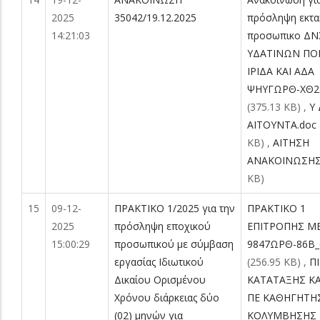
2025
35042/19.12.2025
πρόσληψη εκτα
14:21:03
προσωπικο ΔΝ
ΥΔΑΤΙΝΩΝ ΠΟ
ΙΡΙΔΑ ΚΑΙ ΑΔΑ
ΨΗΥΓΩΡΘ-ΧΘ2.
(375.13 KB)
,
Υ 
AITOYNTA.doc
KB)
,
ΑΙΤΗΣΗ
ΑΝΑΚΟΙΝΩΣΗΣ
KB)
15
09-12-
ΠΡΑΚΤΙΚΟ 1/2025 για την
ΠΡΑΚΤΙΚΟ 1
2025
πρόσληψη εποχικού
ΕΠΙΤΡΟΠΗΣ Μ
15:00:29
προσωπικού με σύμβαση
9847ΩΡΘ-86Β_0
εργασίας Ιδιωτικού
(256.95 KB)
,
Π
Δικαίου Ορισμένου
ΚΑΤΑΤΑΞΗΣ Κ
Χρόνου διάρκειας δύο
ΠΕ ΚΑΘΗΓΗΤΗ
(02) μηνών για
ΚΟΛΥΜΒΗΣΗΣ_0