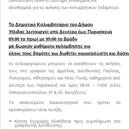
εγκατάσταση διαθέτει σύστημα γεωθερμίας και
ηλιοθερμίας για τις ανάγκες των κολυμβητικών δεξαμενών.
Το
Δημοτ
ι
κ
ό
Κολ
υ
μβητ
ή
ρ
ι
ο
του Δήμου
Ήλιδας
λε
ι
το
υ
ργε
ί α
π
ό
Δε
υ
τ
έ
ρ
α
έως
Π
α
ρ
α
σκε
υή
09:00
το
πρω
ί
με
09:00
το
βρ
ά
δ
υ
με
δ
ωρε
ά
ν
μ
α
θ
ή
μ
α
τ
α
κολ
ύ
μβησης
γ
ια
ό
λο
υ
ς
το
υ
ς
δημ
ό
τες
κ
αι
δ
ια
θ
έ
τε
ι
ν
αυα
γοσ
ώ
στη
κ
αι
δ
ά
σκ
Οι ενδιαφερόμενοι μπορούν να καταθέτουν τις αιτήσεις
τους στα γραφεία της αρμόδιας Διεύθυνσης Παιδείας,
Πολιτισμού, Αθλητισμού και Νέας Γενιάς, καθημερινά από
Δευτέρα έως Παρασκευή και ώρες 08:00 – 14:00 (οδός
Παπαγιαννοπούλου 35 & Ελ. Βενιζέλου).
Τα απαιτούμενα δικαιολογητικά που πρέπει να
προσκομίσουν είναι τα εξής:
Αίτηση Εγγραφής (διατίθεται προς συμπλήρωση στα
γραφεία της Διεύθυνσης)