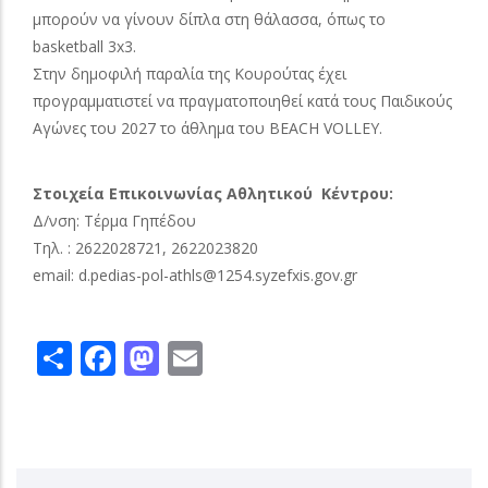
μπορούν να γίνουν δίπλα στη θάλασσα, όπως το
basketball 3x3.
Στην δημοφιλή παραλία της Κουρούτας έχει
προγραμματιστεί να πραγματοποιηθεί κατά τους Παιδικούς
Αγώνες του 2027 το άθλημα του BEACH VOLLEY.
Στοιχεία Επικοινωνίας Αθλητικού Κέντρου:
Δ/νση: Τέρμα Γηπέδου
Τηλ. : 2622028721, 2622023820
email: d.pedias-pol-athls@1254.syzefxis.gov.gr
Share
Facebook
Mastodon
Email