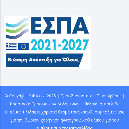
© Copyright
Publicota
2025 |
Προσβασιμότητα
|
Όροι Χρήσης
|
Προστασία Προσωπικών Δεδομένων
|
Παλαιά Ιστοσελίδα
Ο Δήμος Ήλιδας ευχαριστεί θερμά τους κάτωθι συμπολίτες μας
για την δωρεάν χορήγηση φωτογραφικού υλικού για τον
εμπλουτισμό της ιστοσελίδας: