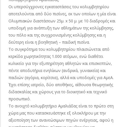
Οι υπερσύγχρονες εγκαταστάσεις του κολυμβητηρίου
αποτελούνται από δύο πισίνες, εκ των οποίων η μία είναι
Ολυμπιακών διαστάσεων 25μ. x 50 μ. με 10 διαδρομές και
υποδομή για ανάπτυξη των αθλημάτων της κολύμβησης,
του πόλο και της συγχρονισμένης κολύμβησης και η
δεύτερη είναι η βοηθητική – παιδική πισίνα.
Το συγκρότημα του κολυμβητηρίου πλαισιώνεται από
κερκίδα χωρητικότητας 1.000 ατόμων, ενώ διαθέτει
κυλικείο για την εξυπηρέτηση αθλητών και επισκεπτών,
πέντε αποδυτήρια ενηλίκων (ανδρικά, γυναικεία) και
παιδιών (αγόρια, κορίτσια), αλλά και υποδομές για ΑμεΑ.
Έχει επίσης ιατρείο, δύο αποθήκες, αίθουσα θεωρητικής
διδασκαλίας και χώρους για το διοικητικό και τεχνικό
προσωπικό.
Το ανοιχτό κολυμβητήριο Αμαλιάδας είναι το πρώτο στη
χώρα μας που κατασκευάστηκε εξ ολοκλήρου με την
αξιοποίηση των ανανεώσιμων πηγών ενέργειας, αφού η