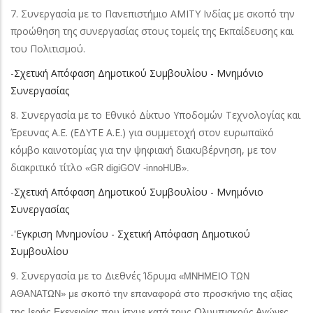
7. Συνεργασία με το Πανεπιστήμιο AMITY Iνδίας με σκοπό την
προώθηση της συνεργασίας στους τομείς της Εκπαίδευσης και
του Πολιτισμού.
-
Σχετική Απόφαση Δημοτικού Συμβουλίου - Μνημόνιο
Συνεργασίας
8. Συνεργασία με το Εθνικό Δίκτυο Υποδομών Τεχνολογίας και
Έρευνας Α.Ε. (ΕΔΥΤΕ Α.Ε.) για συμμετοχή στον ευρωπαϊκό
κόμβο καινοτομίας για την ψηφιακή διακυβέρνηση, με τον
διακριτικό τίτλο
«GR digiGOV -innoHUB».
-
Σχετική Απόφαση Δημοτικού Συμβουλίου - Μνημόνιο
Συνεργασίας
-
'Eγκριση Μνημονίου - Σχετική Απόφαση Δημοτικού
Συμβουλίου
9. Συνεργασία με το Διεθνές Ίδρυμα
«ΜΝΗΜΕΙΟ ΤΩΝ
με σκοπό την επαναφορά στο προσκήνιο της αξίας
ΑΘΑΝΑΤΩΝ»
της Ιερής Εκεχειρίας που ίσχυε κατά τους Ολυμπιακούς Αγώνες