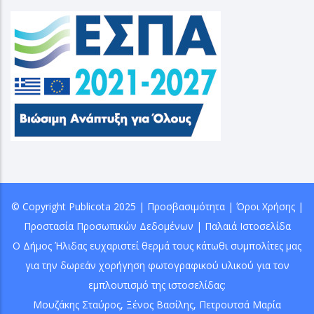
© Copyright
Publicota
2025 |
Προσβασιμότητα
|
Όροι Χρήσης
|
Προστασία Προσωπικών Δεδομένων
|
Παλαιά Ιστοσελίδα
Ο Δήμος Ήλιδας ευχαριστεί θερμά τους κάτωθι συμπολίτες μας
για την δωρεάν χορήγηση φωτογραφικού υλικού για τον
εμπλουτισμό της ιστοσελίδας:
Μουζάκης Σταύρος
,
Ξένος Βασίλης
, Πετρουτσά Μαρία