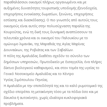
παραθαλάσσιοι οικισμοί πλήρως οργανωμένοι και με
αυξημένες δυνατότητες τουριστικής υποδομής (ξενοδοχεία,
επιχειρήσεις ενοικίασης δωματίων, ξενώνες, επιχειρήσεις
εστίασης και διασκέδασης). Ο πιο γνωστός από αυτούς τους
οικισμούς είναι αυτός στην πολυσύχναστη παραλία της
Κουρούτας, ενώ τη δική τους δυναμική αναπτύσσουν τα
τελευταία χρόνια και οι οικισμοί του Παλουκίου με το
ομώνυμο λιμανάκι, της Μαραθιάς της Αγίας Μαρίνας
Δουναιίκων, της Ροβιάτας και των Σαβαλίων.
Η πόλη της Αμαλιάδας διαθέτει σχεδόν το σύνολο των
δημόσιων υπηρεσιών, Πρωτοδικείο με Εισαγγελία, ένα πλήρες
δίκτυο βιολογικού καθαρισμού, και στον τομέα της υγείας το
Γενικό Νοσοκομείο Αμαλιάδας και το Κέντρο
Υγείας Σιμόπουλου Πηνείας.
Η Αμαλιάδα με την επιπεδότητά της και το καλό ρυμοτομικό της
σχέδιο επιτρέπει τη μετακίνηση τόσο με τα πόδια όσο και με
δίκυκλα ή αυτοκίνητο, χωρίς ιδιαίτερα κυκλοφοριακά
προβλήματα.