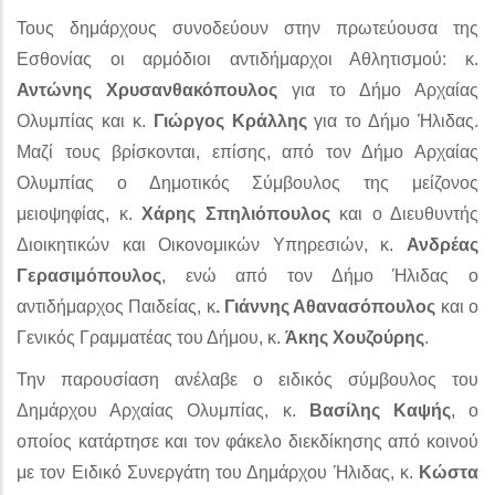
Τους δημάρχους συνοδεύουν στην πρωτεύουσα της
Εσθονίας οι αρμόδιοι αντιδήμαρχοι Αθλητισμού: κ.
Αντώνης Χρυσανθακόπουλος
για το Δήμο Αρχαίας
Ολυμπίας και κ.
Γιώργος Κράλλης
για το Δήμο Ήλιδας.
Μαζί τους βρίσκονται, επίσης, από τον Δήμο Αρχαίας
Ολυμπίας ο Δημοτικός Σύμβουλος της μείζονος
μειοψηφίας, κ.
Χάρης Σπηλιόπουλος
και ο Διευθυντής
Διοικητικών και Οικονομικών Υπηρεσιών, κ.
Ανδρέας
Γερασιμόπουλος
, ενώ από τον Δήμο Ήλιδας ο
αντιδήμαρχος Παιδείας, κ
. Γιάννης Αθανασόπουλος
και ο
Γενικός Γραμματέας του Δήμου, κ.
Άκης Χουζούρης
.
Την παρουσίαση ανέλαβε ο ειδικός σύμβουλος του
Δημάρχου Αρχαίας Ολυμπίας, κ.
Βασίλης Καψής
, ο
οποίος κατάρτησε και τον φάκελο διεκδίκησης από κοινού
με τον Ειδικό Συνεργάτη του Δημάρχου Ήλιδας, κ.
Κώστα