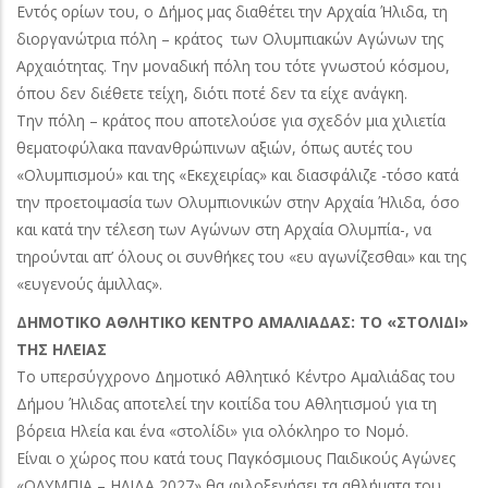
Εντός ορίων του, ο Δήμος μας διαθέτει την Αρχαία Ήλιδα, τη
διοργανώτρια πόλη – κράτος των Ολυμπιακών Αγώνων της
Αρχαιότητας. Την μοναδική πόλη του τότε γνωστού κόσμου,
όπου δεν διέθετε τείχη, διότι ποτέ δεν τα είχε ανάγκη.
Την πόλη – κράτος που αποτελούσε για σχεδόν μια χιλιετία
θεματοφύλακα πανανθρώπινων αξιών, όπως αυτές του
«Ολυμπισμού» και της «Εκεχειρίας» και διασφάλιζε -τόσο κατά
την προετοιμασία των Ολυμπιονικών στην Αρχαία Ήλιδα, όσο
και κατά την τέλεση των Αγώνων στη Αρχαία Ολυμπία-, να
τηρούνται απ’ όλους οι συνθήκες του «ευ αγωνίζεσθαι» και της
«ευγενούς άμιλλας».
ΔΗΜΟΤΙΚΟ ΑΘΛΗΤΙΚΟ ΚΕΝΤΡΟ ΑΜΑΛΙΑΔΑΣ: ΤΟ «ΣΤΟΛΙΔΙ»
ΤΗΣ ΗΛΕΙΑΣ
Το υπερσύγχρονο Δημοτικό Αθλητικό Κέντρο Αμαλιάδας του
Δήμου Ήλιδας αποτελεί την κοιτίδα του Αθλητισμού για τη
βόρεια Ηλεία και ένα «στολίδι» για ολόκληρο το Νομό.
Είναι ο χώρος που κατά τους Παγκόσμιους Παιδικούς Αγώνες
«ΟΛΥΜΠΙΑ – ΗΛΙΔΑ 2027» θα φιλοξενήσει τα αθλήματα του