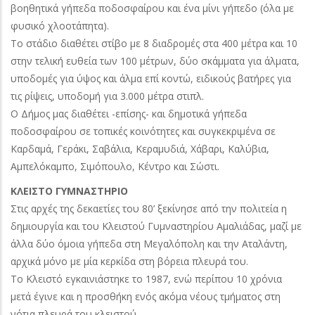
βοηθητικά γήπεδα ποδοσφαίρου και ένα μίνι γήπεδο (όλα με
φυσικό χλοοτάπητα).
Το στάδιο διαθέτει στίβο με 8 διαδρομές στα 400 μέτρα και 10
στην τελική ευθεία των 100 μέτρων, δύο σκάμματα για άλματα,
υποδομές για ύψος και άλμα επί κοντώ, ειδικούς βατήρες για
τις ρίψεις, υποδομή για 3.000 μέτρα στιπλ.
Ο Δήμος μας διαθέτει -επίσης- και δημοτικά γήπεδα
ποδοσφαίρου σε τοπικές κοινότητες και συγκεκριμένα σε
Καρδαμά, Γεράκι, Σαβάλια, Κεραμυδιά, Χάβαρι, Καλύβια,
Αμπελόκαμπο, Σιμόπουλο, Κέντρο και Σώστι.
ΚΛΕΙΣΤΟ ΓΥΜΝΑΣΤΗΡΙΟ
Στις αρχές της δεκαετίες του 80’ ξεκίνησε από την πολιτεία η
δημιουργία και του Κλειστού Γυμναστηρίου Αμαλιάδας, μαζί με
άλλα δύο όμοια γήπεδα στη Μεγαλόπολη και την Αταλάντη,
αρχικά μόνο με μία κερκίδα στη βόρεια πλευρά του.
Το Κλειστό εγκαινιάστηκε το 1987, ενώ περίπου 10 χρόνια
μετά έγινε και η προσθήκη ενός ακόμα νέους τμήματος στη
νότια πλευρά του κλειστού.