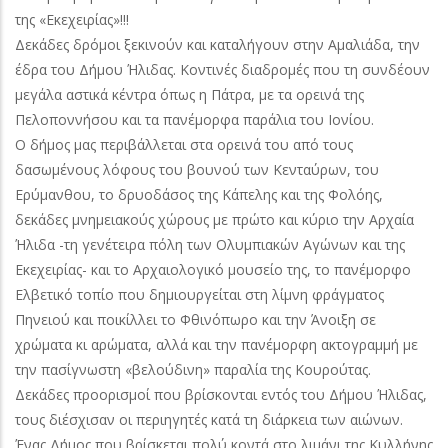
της «Εκεχειρίας»!!!
Δεκάδες δρόμοι ξεκινούν και καταλήγουν στην Αμαλιάδα, την
έδρα του Δήμου Ήλιδας. Κοντινές διαδρομές που τη συνδέουν
μεγάλα αστικά κέντρα όπως η Πάτρα, με τα ορεινά της
Πελοποννήσου και τα πανέμορφα παράλια του Ιονίου.
Ο δήμος μας περιβάλλεται στα ορεινά του από τους
δασωμένους λόφους του βουνού των Κενταύρων, του
Ερύμανθου, το δρυοδάσος της Κάπελης και της Φολόης,
δεκάδες μνημειακούς χώρους με πρώτο και κύριο την Αρχαία
Ήλιδα -τη γενέτειρα πόλη των Ολυμπιακών Αγώνων και της
Εκεχειρίας- και το Αρχαιολογικό μουσείο της, το πανέμορφο
Ελβετικό τοπίο που δημιουργείται στη λίμνη φράγματος
Πηνειού και ποικίλλει το Φθινόπωρο και την Άνοιξη σε
χρώματα κι αρώματα, αλλά και την πανέμορφη ακτογραμμή με
την πασίγνωστη «βελούδινη» παραλία της Κουρούτας.
Δεκάδες προορισμοί που βρίσκονται εντός του Δήμου Ήλιδας,
τους διέσχισαν οι περιηγητές κατά τη διάρκεια των αιώνων.
Ένας Δήμος που βρίσκεται πολύ κοντά στο λιμάνι της Κυλλήνης