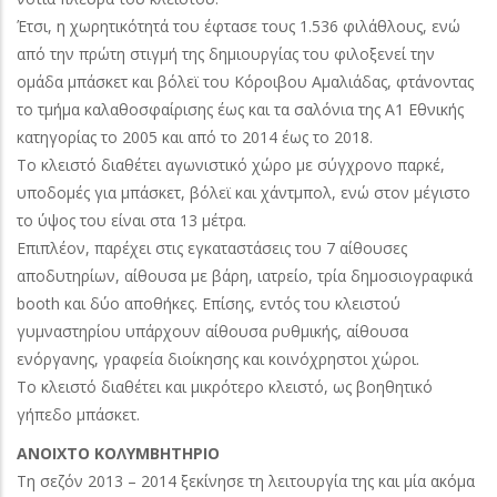
Έτσι, η χωρητικότητά του έφτασε τους 1.536 φιλάθλους, ενώ
από την πρώτη στιγμή της δημιουργίας του φιλοξενεί την
ομάδα μπάσκετ και βόλεϊ του Κόροιβου Αμαλιάδας, φτάνοντας
το τμήμα καλαθοσφαίρισης έως και τα σαλόνια της Α1 Εθνικής
κατηγορίας το 2005 και από το 2014 έως το 2018.
Το κλειστό διαθέτει αγωνιστικό χώρο με σύγχρονο παρκέ,
υποδομές για μπάσκετ, βόλεϊ και χάντμπολ, ενώ στον μέγιστο
το ύψος του είναι στα 13 μέτρα.
Επιπλέον, παρέχει στις εγκαταστάσεις του 7 αίθουσες
αποδυτηρίων, αίθουσα με βάρη, ιατρείο, τρία δημοσιογραφικά
booth και δύο αποθήκες. Επίσης, εντός του κλειστού
γυμναστηρίου υπάρχουν αίθουσα ρυθμικής, αίθουσα
ενόργανης, γραφεία διοίκησης και κοινόχρηστοι χώροι.
Το κλειστό διαθέτει και μικρότερο κλειστό, ως βοηθητικό
γήπεδο μπάσκετ.
ΑΝΟΙΧΤΟ ΚΟΛΥΜΒΗΤΗΡΙΟ
Τη σεζόν 2013 – 2014 ξεκίνησε τη λειτουργία της και μία ακόμα