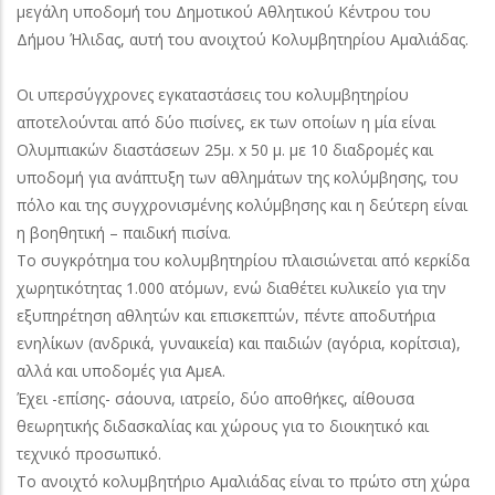
μεγάλη υποδομή του Δημοτικού Αθλητικού Κέντρου του
Δήμου Ήλιδας, αυτή του ανοιχτού Κολυμβητηρίου Αμαλιάδας.
Οι υπερσύγχρονες εγκαταστάσεις του κολυμβητηρίου
αποτελούνται από δύο πισίνες, εκ των οποίων η μία είναι
Ολυμπιακών διαστάσεων 25μ. x 50 μ. με 10 διαδρομές και
υποδομή για ανάπτυξη των αθλημάτων της κολύμβησης, του
πόλο και της συγχρονισμένης κολύμβησης και η δεύτερη είναι
η βοηθητική – παιδική πισίνα.
Το συγκρότημα του κολυμβητηρίου πλαισιώνεται από κερκίδα
χωρητικότητας 1.000 ατόμων, ενώ διαθέτει κυλικείο για την
εξυπηρέτηση αθλητών και επισκεπτών, πέντε αποδυτήρια
ενηλίκων (ανδρικά, γυναικεία) και παιδιών (αγόρια, κορίτσια),
αλλά και υποδομές για ΑμεΑ.
Έχει -επίσης- σάουνα, ιατρείο, δύο αποθήκες, αίθουσα
θεωρητικής διδασκαλίας και χώρους για το διοικητικό και
τεχνικό προσωπικό.
Το ανοιχτό κολυμβητήριο Αμαλιάδας είναι το πρώτο στη χώρα