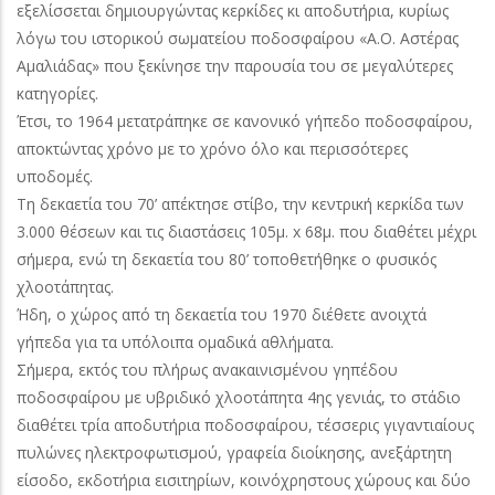
εξελίσσεται δημιουργώντας κερκίδες κι αποδυτήρια, κυρίως
λόγω του ιστορικού σωματείου ποδοσφαίρου «Α.Ο. Αστέρας
Αμαλιάδας» που ξεκίνησε την παρουσία του σε μεγαλύτερες
κατηγορίες.
Έτσι, το 1964 μετατράπηκε σε κανονικό γήπεδο ποδοσφαίρου,
αποκτώντας χρόνο με το χρόνο όλο και περισσότερες
υποδομές.
Τη δεκαετία του 70’ απέκτησε στίβο, την κεντρική κερκίδα των
3.000 θέσεων και τις διαστάσεις 105μ. x 68μ. που διαθέτει μέχρι
σήμερα, ενώ τη δεκαετία του 80’ τοποθετήθηκε ο φυσικός
χλοοτάπητας.
Ήδη, ο χώρος από τη δεκαετία του 1970 διέθετε ανοιχτά
γήπεδα για τα υπόλοιπα ομαδικά αθλήματα.
Σήμερα, εκτός του πλήρως ανακαινισμένου γηπέδου
ποδοσφαίρου με υβριδικό χλοοτάπητα 4ης γενιάς, το στάδιο
διαθέτει τρία αποδυτήρια ποδοσφαίρου, τέσσερις γιγαντιαίους
πυλώνες ηλεκτροφωτισμού, γραφεία διοίκησης, ανεξάρτητη
είσοδο, εκδοτήρια εισιτηρίων, κοινόχρηστους χώρους και δύο